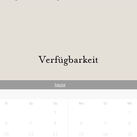
Verfügbarkeit
heute
Fr
Sa
So
Mo
Di
Mi
1
1
6
7
8
6
7
8
13
14
15
13
14
15