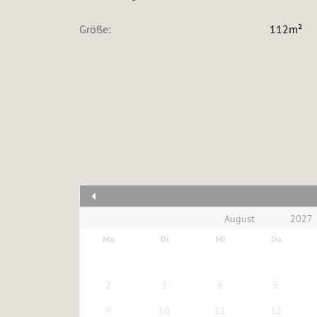
Größe:
112m²
Mo
Di
Mi
Do
2
3
4
5
9
10
11
12