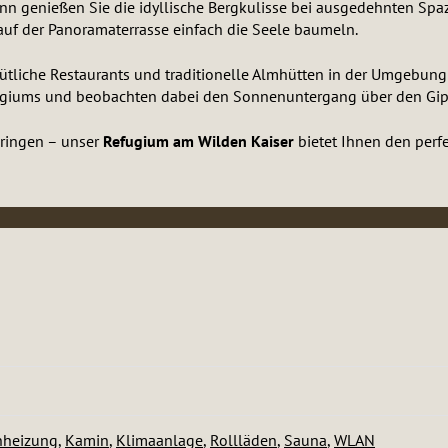
nn genießen Sie die idyllische Bergkulisse bei ausgedehnten Spa
auf der Panoramaterrasse einfach die Seele baumeln.
liche Restaurants und traditionelle Almhütten in der Umgebung z
ugiums und beobachten dabei den Sonnenuntergang über den Gip
bringen – unser
Refugium am Wilden Kaiser
bietet Ihnen den perfe
heizung
,
Kamin
,
Klimaanlage
,
Rollläden
,
Sauna
,
WLAN