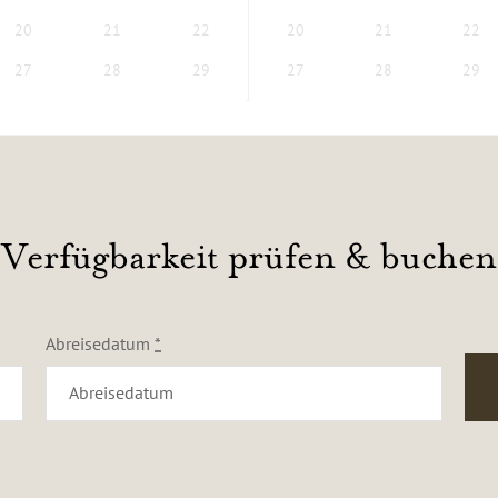
20
21
22
20
21
22
27
28
29
27
28
29
Verfügbarkeit prüfen & buchen
Abreisedatum
*