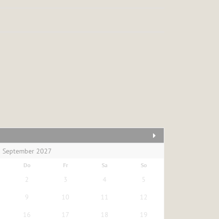
<zurück
September 2027
Do
Fr
Sa
So
2
3
4
5
9
10
11
12
16
17
18
19