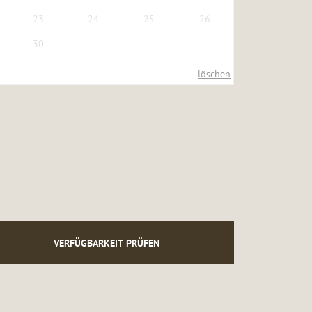
23
24
25
26
30
löschen