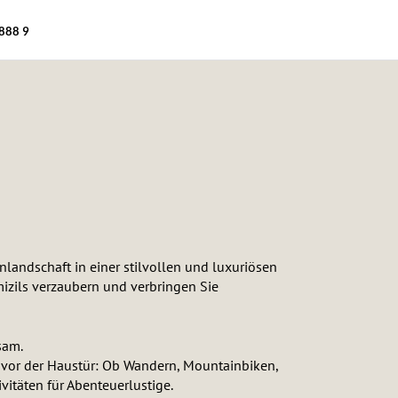
888 9
r
andschaft in einer stilvollen und luxuriösen
izils verzaubern und verbringen Sie
sam.
t vor der Haustür: Ob Wandern, Mountainbiken,
vitäten für Abenteuerlustige.